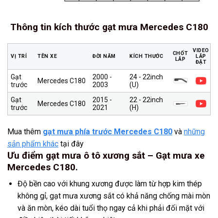
Thông tin kích thước gạt mưa Mercedes C180
VIDEO
CHỐT
VỊ TRÍ
TÊN XE
ĐỜI NĂM
KÍCH THƯỚC
LẮP
LẮP
ĐẶT
Gạt
2000 -
24 - 22inch
Mercedes C180
trước
2003
(U)
Gạt
2015 -
22 - 22inch
Mercedes C180
trước
2021
(H)
Mua thêm
gạt mưa phía trước Mercedes C180
và
những
sản phẩm khác
tại đây
Ưu điểm gạt mưa ô tô xương sắt – Gạt mưa xe
Mercedes C180.
Độ bền cao với khung xương được làm từ hợp kim thép
không gỉ, gạt mưa xương sắt có khả năng chống mài mòn
và ăn mòn, kéo dài tuổi thọ ngay cả khi phải đối mặt với