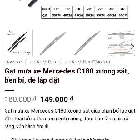
TRANG CHỦ
/
GẠT MƯA Ô TÔ
/
GẠT MƯA XƯƠNG SẮT
Gạt mưa xe Mercedes C180 xương sắt,
bền bỉ, dễ lắp đặt
Giá
Giá
180.000
₫
149.000
₫
gốc
hiện
Gạt mưa xe Mercedes C180 xương sắt giúp phân bố lực gạt
là:
tại
đều, loại bỏ nước mưa nhanh chóng, đảm bảo tầm nhìn rõ
180.000 ₫.
là:
ràng, vận hành êm ái.
149.000 ₫.