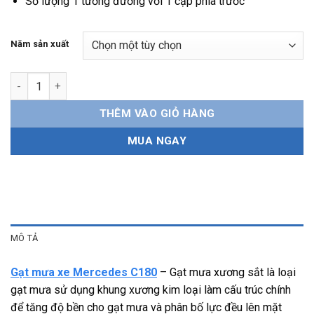
Số lượng 1 tương đương với 1 cặp phía trước
Năm sản xuất
Gạt mưa xe Mercedes C180 xương sắt, bền bỉ, dễ lắp đặt số lư
THÊM VÀO GIỎ HÀNG
MUA NGAY
MÔ TẢ
Gạt mưa xe Mercedes C180
– Gạt mưa xương sắt là loại
gạt mưa sử dụng khung xương kim loại làm cấu trúc chính
để tăng độ bền cho gạt mưa và phân bố lực đều lên mặt