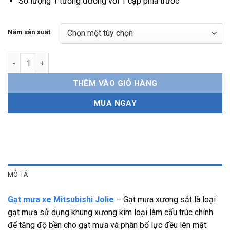
Số lượng 1 tương đương với 1 cặp phía trước
Năm sản xuất
Gạt mưa xe Mitsubishi Jolie xương sắt, bền bỉ, dễ lắp đặt số lư
THÊM VÀO GIỎ HÀNG
MUA NGAY
MÔ TẢ
Gạt mưa xe Mitsubishi Jolie
– Gạt mưa xương sắt là loại
gạt mưa sử dụng khung xương kim loại làm cấu trúc chính
để tăng độ bền cho gạt mưa và phân bố lực đều lên mặt