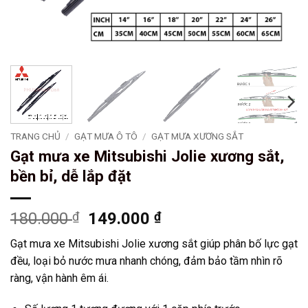
TRANG CHỦ
/
GẠT MƯA Ô TÔ
/
GẠT MƯA XƯƠNG SẮT
Gạt mưa xe Mitsubishi Jolie xương sắt,
bền bỉ, dễ lắp đặt
Giá
Giá
180.000
₫
149.000
₫
gốc
hiện
Gạt mưa xe Mitsubishi Jolie xương sắt giúp phân bố lực gạt
là:
tại
đều, loại bỏ nước mưa nhanh chóng, đảm bảo tầm nhìn rõ
180.000 ₫.
là:
ràng, vận hành êm ái.
149.000 ₫.