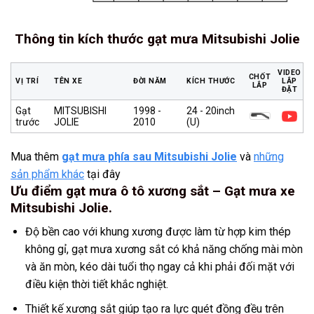
Thông tin kích thước gạt mưa Mitsubishi Jolie
VIDEO
CHỐT
VỊ TRÍ
TÊN XE
ĐỜI NĂM
KÍCH THƯỚC
LẮP
LẮP
ĐẶT
Gạt
MITSUBISHI
1998 -
24 - 20inch
trước
JOLIE
2010
(U)
Mua thêm
gạt mưa phía sau Mitsubishi Jolie
và
những
sản phẩm khác
tại đây
Ưu điểm gạt mưa ô tô xương sắt – Gạt mưa xe
Mitsubishi Jolie.
Độ bền cao với khung xương được làm từ hợp kim thép
không gỉ, gạt mưa xương sắt có khả năng chống mài mòn
và ăn mòn, kéo dài tuổi thọ ngay cả khi phải đối mặt với
điều kiện thời tiết khắc nghiệt.
Thiết kế xương sắt giúp tạo ra lực quét đồng đều trên