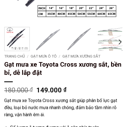
TRANG CHỦ
/
GẠT MƯA Ô TÔ
/
GẠT MƯA XƯƠNG SẮT
Gạt mưa xe Toyota Cross xương sắt, bền
bỉ, dễ lắp đặt
Giá
Giá
180.000
₫
149.000
₫
gốc
hiện
Gạt mưa xe Toyota Cross xương sắt giúp phân bố lực gạt
là:
tại
đều, loại bỏ nước mưa nhanh chóng, đảm bảo tầm nhìn rõ
180.000 ₫.
là:
ràng, vận hành êm ái.
149.000 ₫.