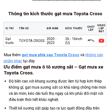
Thông tin kích thước gạt mưa Toyota Cross
VIDEO
CHỐT
VỊ TRÍ
TÊN XE
ĐỜI NĂM
KÍCH THƯỚC
LẮP
LẮP
ĐẶT
Gạt
2020 -
26 - 16inch
TOYOTA CROSS
trước
2023
(U)
Mua thêm
gạt mưa phía sau Toyota Cross
và
những sản
phẩm khác
tại đây
Ưu điểm gạt mưa ô tô xương sắt – Gạt mưa xe
Toyota Cross.
Độ bền cao với khung xương được làm từ hợp kim thép
không gỉ, gạt mưa xương sắt có khả năng chống mài mòn
và ăn mòn, kéo dài tuổi thọ ngay cả khi phải đối mặt với
điều kiện thời tiết khắc nghiệt.
Thiết kế xương sắt giúp tạo ra lực quét đồng đều trên