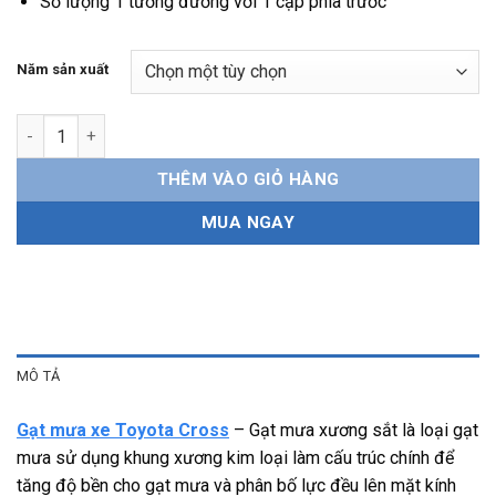
Số lượng 1 tương đương với 1 cặp phía trước
Năm sản xuất
Gạt mưa xe Toyota Cross xương sắt, bền bỉ, dễ lắp đặt số lượng
THÊM VÀO GIỎ HÀNG
MUA NGAY
MÔ TẢ
Gạt mưa xe Toyota Cross
– Gạt mưa xương sắt là loại gạt
mưa sử dụng khung xương kim loại làm cấu trúc chính để
tăng độ bền cho gạt mưa và phân bố lực đều lên mặt kính