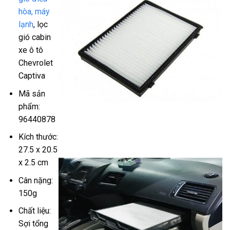
hòa, máy
lạnh
, lọc
gió cabin
xe ô tô
Chevrolet
Captiva
Mã sản
phẩm:
96440878
Kích thước:
27.5 x 20.5
x 2.5 cm
Cân nặng:
150g
Chất liệu:
Sợi tổng