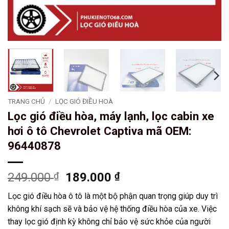
TRANG CHỦ
/
LỌC GIÓ ĐIỀU HOÀ
Lọc gió điều hòa, máy lạnh, lọc cabin xe
hơi ô tô Chevrolet Captiva mã OEM:
96440878
Giá
Giá
249.000
₫
189.000
₫
gốc
hiện
Lọc gió điều hòa ô tô là một bộ phận quan trọng giúp duy trì
là:
tại
không khí sạch sẽ và bảo vệ hệ thống điều hòa của xe. Việc
249.000 ₫.
là:
thay lọc gió định kỳ không chỉ bảo vệ sức khỏe của người
189.000 ₫.