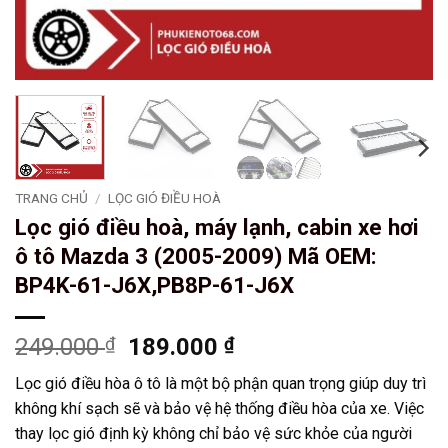
TRANG CHỦ
/
LỌC GIÓ ĐIỀU HOÀ
Lọc gió điều hoà, máy lạnh, cabin xe hơi
ô tô Mazda 3 (2005-2009) Mã OEM:
BP4K-61-J6X,PB8P-61-J6X
Giá
Giá
249.000
₫
189.000
₫
gốc
hiện
Lọc gió điều hòa ô tô là một bộ phận quan trọng giúp duy trì
là:
tại
không khí sạch sẽ và bảo vệ hệ thống điều hòa của xe. Việc
249.000 ₫.
là:
thay lọc gió định kỳ không chỉ bảo vệ sức khỏe của người
189.000 ₫.